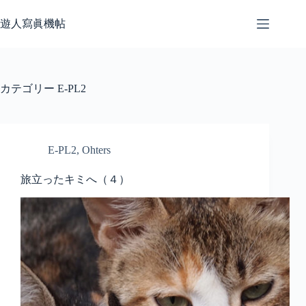
コ
ン
遊人寫眞機帖
テ
ン
ツ
へ
カテゴリー
E-PL2
ス
キ
ッ
プ
E-PL2
,
Ohters
旅立ったキミへ（４）