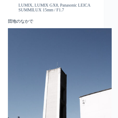
LUMIX
,
LUMIX GX8
,
Panasonic LEICA
SUMMILUX 15mm / F1.7
団地のなかで