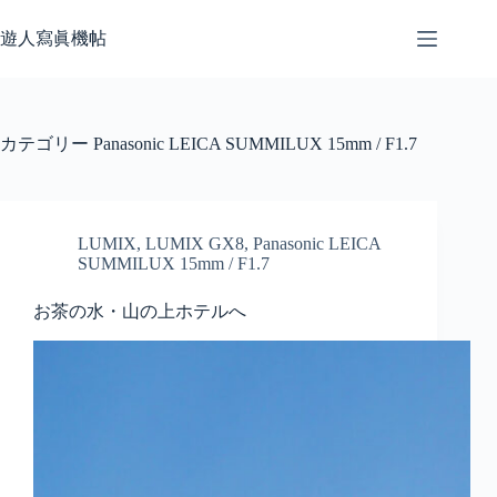
コ
ン
遊人寫眞機帖
テ
ン
ツ
へ
カテゴリー
Panasonic LEICA SUMMILUX 15mm / F1.7
ス
キ
ッ
プ
LUMIX
,
LUMIX GX8
,
Panasonic LEICA
SUMMILUX 15mm / F1.7
お茶の水・山の上ホテルへ