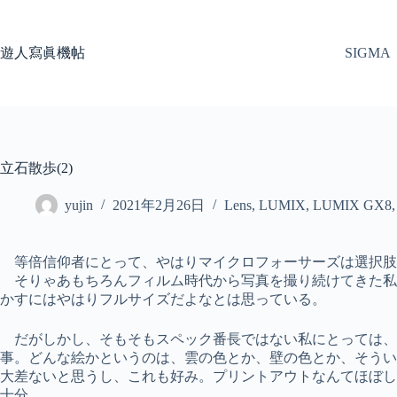
コ
ン
テ
遊人寫眞機帖
SIGMA
ン
ツ
へ
ス
キ
ッ
立石散歩(2)
プ
yujin
2021年2月26日
Lens
,
LUMIX
,
LUMIX GX8
等倍信仰者にとって、やはりマイクロフォーサーズは選択肢
そりゃあもちろんフィルム時代から写真を撮り続けてきた私
かすにはやはりフルサイズだよなとは思っている。
だがしかし、そもそもスペック番長ではない私にとっては、
事。どんな絵かというのは、雲の色とか、壁の色とか、そうい
大差ないと思うし、これも好み。プリントアウトなんてほぼし
十分。